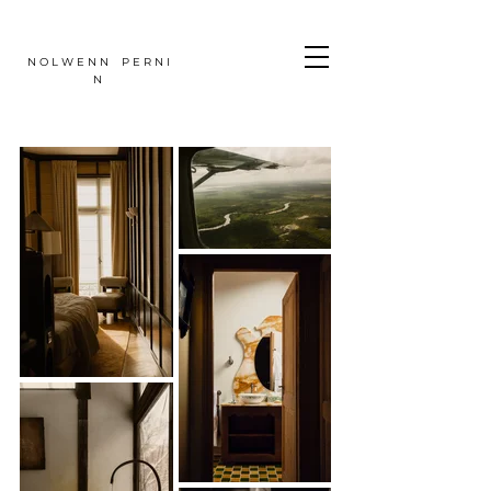
N O L W E N N P E R N I
N