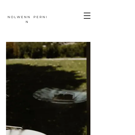
N O L W E N N P E R N I
N