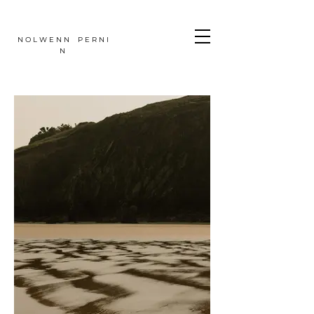
N O L W E N N P E R N I
N