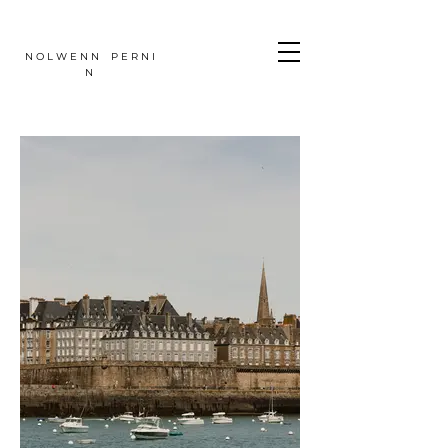
N O L W E N N P E R N I
N